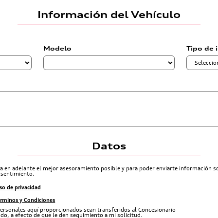
Información del Vehículo
Modelo
Tipo de 
Datos
ra en adelante el mejor asesoramiento posible y para poder enviarte información 
nsentimiento.
so de privacidad
érminos y Condiciones
ersonales aquí proporcionados sean transferidos al Concesionario
do, a efecto de que le den seguimiento a mi solicitud.