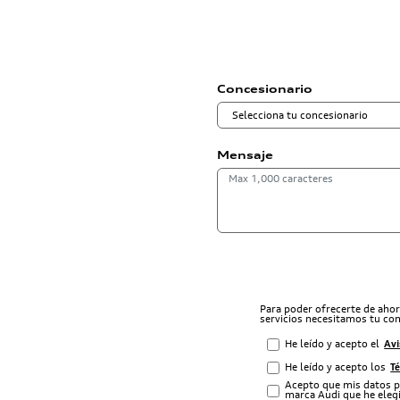
Concesionario
Mensaje
Para poder ofrecerte de aho
servicios necesitamos tu co
He leído y acepto el
Avi
He leído y acepto los
T
Acepto que mis datos p
marca Audi que he elegi