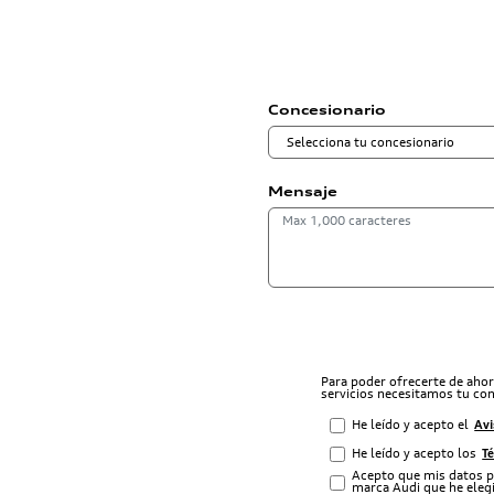
Concesionario
Mensaje
Para poder ofrecerte de aho
servicios necesitamos tu co
He leído y acepto el
Avi
He leído y acepto los
T
Acepto que mis datos p
marca Audi que he elegi