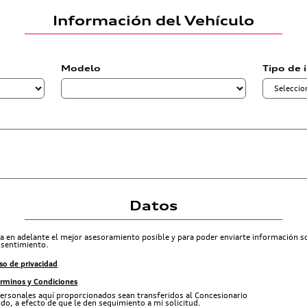
Información del Vehículo
Modelo
Tipo de 
Datos
ra en adelante el mejor asesoramiento posible y para poder enviarte información 
nsentimiento.
so de privacidad
érminos y Condiciones
ersonales aquí proporcionados sean transferidos al Concesionario
do, a efecto de que le den seguimiento a mi solicitud.