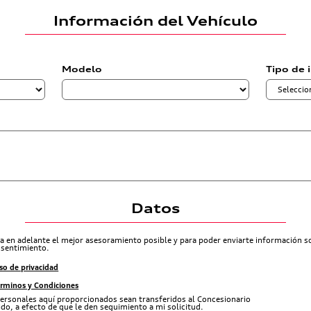
Información del Vehículo
Modelo
Tipo de 
Datos
ra en adelante el mejor asesoramiento posible y para poder enviarte información 
nsentimiento.
so de privacidad
érminos y Condiciones
ersonales aquí proporcionados sean transferidos al Concesionario
do, a efecto de que le den seguimiento a mi solicitud.