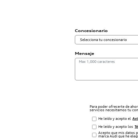
Concesionario
Mensaje
Para poder ofrecerte de aho
servicios necesitamos tu co
He leído y acepto el
Avi
He leído y acepto los
T
Acepto que mis datos p
marca Audi que he elegi