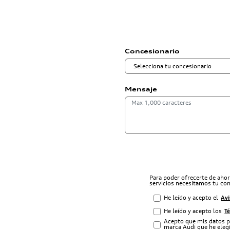
Concesionario
Mensaje
Para poder ofrecerte de aho
servicios necesitamos tu co
He leído y acepto el
Avi
He leído y acepto los
T
Acepto que mis datos p
marca Audi que he elegi