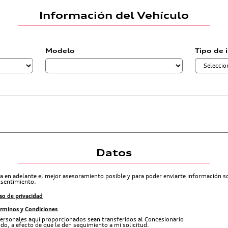
Información del Vehículo
Modelo
Tipo de 
Datos
ra en adelante el mejor asesoramiento posible y para poder enviarte información 
nsentimiento.
so de privacidad
érminos y Condiciones
ersonales aquí proporcionados sean transferidos al Concesionario
do, a efecto de que le den seguimiento a mi solicitud.