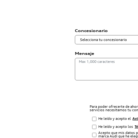
Concesionario
Mensaje
Para poder ofrecerte de aho
servicios necesitamos tu co
He leído y acepto el
Avi
He leído y acepto los
T
Acepto que mis datos p
marca Audi que he elegi