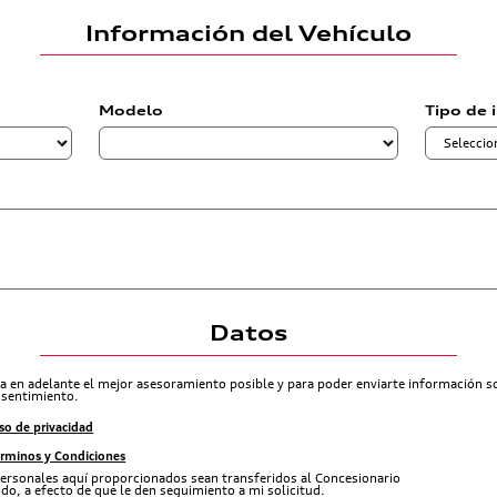
Información del Vehículo
Modelo
Tipo de 
Datos
ra en adelante el mejor asesoramiento posible y para poder enviarte información 
nsentimiento.
so de privacidad
érminos y Condiciones
ersonales aquí proporcionados sean transferidos al Concesionario
do, a efecto de que le den seguimiento a mi solicitud.