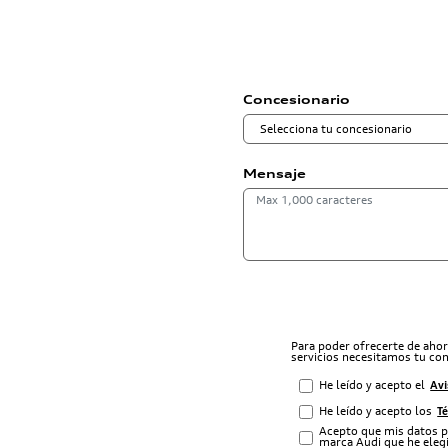
Concesionario
Mensaje
Para poder ofrecerte de aho
servicios necesitamos tu co
He leído y acepto el
Avi
He leído y acepto los
T
Acepto que mis datos p
marca Audi que he elegi