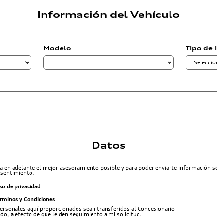
Información del Vehículo
Modelo
Tipo de 
Datos
ra en adelante el mejor asesoramiento posible y para poder enviarte información 
nsentimiento.
so de privacidad
érminos y Condiciones
ersonales aquí proporcionados sean transferidos al Concesionario
do, a efecto de que le den seguimiento a mi solicitud.