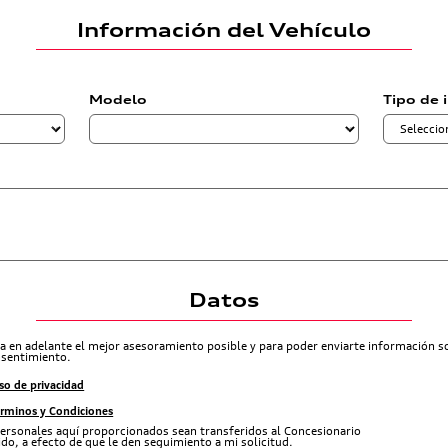
Información del Vehículo
Modelo
Tipo de 
Datos
ra en adelante el mejor asesoramiento posible y para poder enviarte información 
nsentimiento.
so de privacidad
érminos y Condiciones
ersonales aquí proporcionados sean transferidos al Concesionario
do, a efecto de que le den seguimiento a mi solicitud.