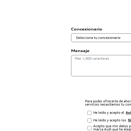
Concesionario
Mensaje
Para poder ofrecerte de aho
servicios necesitamos tu co
He leído y acepto el
Avi
He leído y acepto los
T
Acepto que mis datos p
marca Audi que he elegi