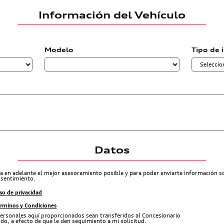
Información del Vehículo
Modelo
Tipo de 
Datos
ra en adelante el mejor asesoramiento posible y para poder enviarte información 
nsentimiento.
so de privacidad
érminos y Condiciones
ersonales aquí proporcionados sean transferidos al Concesionario
do, a efecto de que le den seguimiento a mi solicitud.