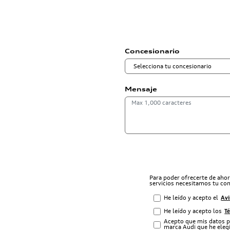
Concesionario
Mensaje
Para poder ofrecerte de aho
servicios necesitamos tu co
He leído y acepto el
Avi
He leído y acepto los
T
Acepto que mis datos p
marca Audi que he elegi