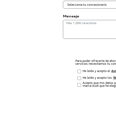
Mensaje
Para poder ofrecerte de aho
servicios necesitamos tu co
He leído y acepto el
Avi
He leído y acepto los
T
Acepto que mis datos p
marca Audi que he elegi