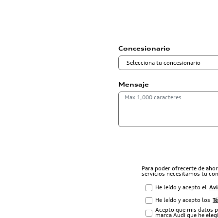
Concesionario
Mensaje
Para poder ofrecerte de aho
servicios necesitamos tu co
He leído y acepto el
Avi
He leído y acepto los
T
Acepto que mis datos p
marca Audi que he elegi