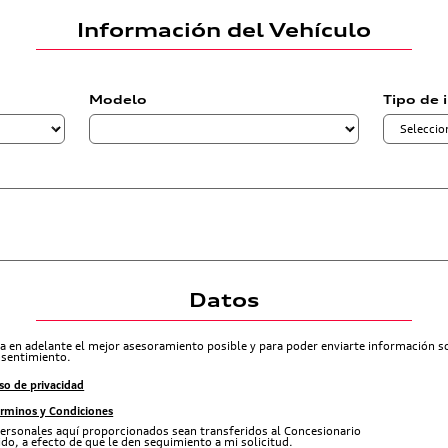
Información del Vehículo
Modelo
Tipo de 
Datos
ra en adelante el mejor asesoramiento posible y para poder enviarte información 
nsentimiento.
so de privacidad
érminos y Condiciones
ersonales aquí proporcionados sean transferidos al Concesionario
do, a efecto de que le den seguimiento a mi solicitud.