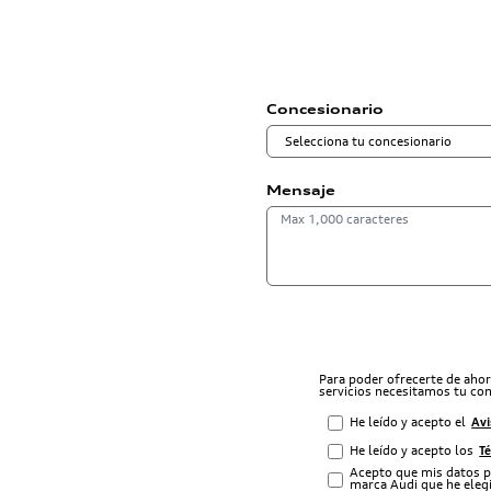
Concesionario
Mensaje
Para poder ofrecerte de aho
servicios necesitamos tu co
He leído y acepto el
Avi
He leído y acepto los
T
Acepto que mis datos p
marca Audi que he elegi