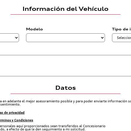
Información del Vehículo
Modelo
Tipo de 
Datos
ra en adelante el mejor asesoramiento posible y para poder enviarte información 
nsentimiento.
so de privacidad
érminos y Condiciones
ersonales aquí proporcionados sean transferidos al Concesionario
do, a efecto de que le den seguimiento a mi solicitud.