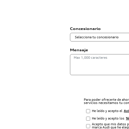
Concesionario
Mensaje
Para poder ofrecerte de aho
servicios necesitamos tu co
He leído y acepto el
Avi
He leído y acepto los
T
Acepto que mis datos p
marca Audi que he elegi