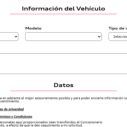
Información del Vehículo
Modelo
Tipo de 
Datos
ra en adelante el mejor asesoramiento posible y para poder enviarte información 
nsentimiento.
so de privacidad
érminos y Condiciones
ersonales aquí proporcionados sean transferidos al Concesionario
do, a efecto de que le den seguimiento a mi solicitud.