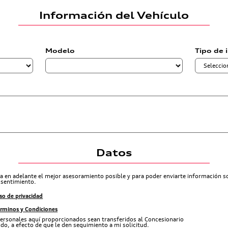
Información del Vehículo
Modelo
Tipo de 
Datos
ra en adelante el mejor asesoramiento posible y para poder enviarte información 
nsentimiento.
so de privacidad
érminos y Condiciones
ersonales aquí proporcionados sean transferidos al Concesionario
do, a efecto de que le den seguimiento a mi solicitud.