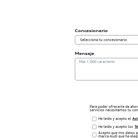
Concesionario
Mensaje
Para poder ofrecerte de aho
servicios necesitamos tu co
He leído y acepto el
Avi
He leído y acepto los
T
Acepto que mis datos p
marca Audi que he elegi