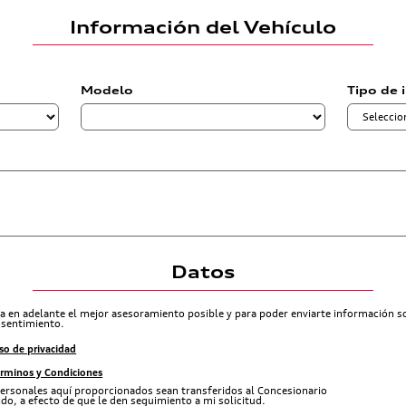
Información del Vehículo
Modelo
Tipo de 
Datos
ra en adelante el mejor asesoramiento posible y para poder enviarte información 
nsentimiento.
so de privacidad
érminos y Condiciones
ersonales aquí proporcionados sean transferidos al Concesionario
do, a efecto de que le den seguimiento a mi solicitud.