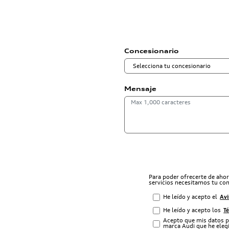
Concesionario
Mensaje
Para poder ofrecerte de aho
servicios necesitamos tu co
He leído y acepto el
Avi
He leído y acepto los
T
Acepto que mis datos p
marca Audi que he elegi