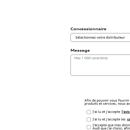
Concessionnaire
Message
Afin de pouvoir vous fournir
produits et services, nous 
J'ai lu et j'accepte
l'avi
J'ai lu et j'accepte les
c
J'accepte que mes donné
Audi que j'ai choisi, a