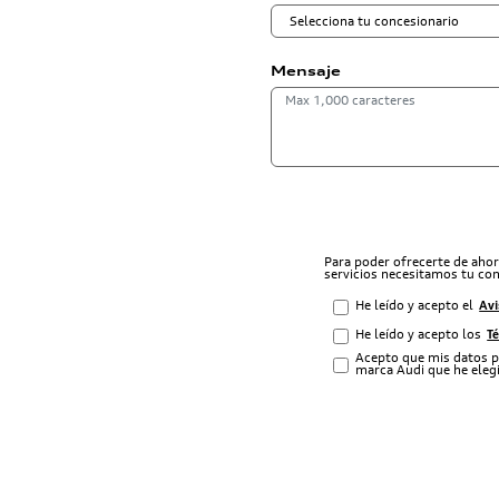
Mensaje
Para poder ofrecerte de aho
servicios necesitamos tu co
He leído y acepto el
Avi
He leído y acepto los
T
Acepto que mis datos p
marca Audi que he elegi