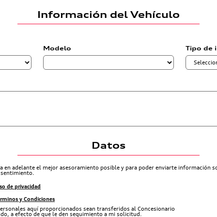
Información del Vehículo
Modelo
Tipo de 
Datos
ra en adelante el mejor asesoramiento posible y para poder enviarte información 
nsentimiento.
so de privacidad
érminos y Condiciones
ersonales aquí proporcionados sean transferidos al Concesionario
do, a efecto de que le den seguimiento a mi solicitud.