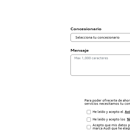
Concesionario
Mensaje
Para poder ofrecerte de aho
servicios necesitamos tu co
He leído y acepto el
Avi
He leído y acepto los
T
Acepto que mis datos p
marca Audi que he elegi